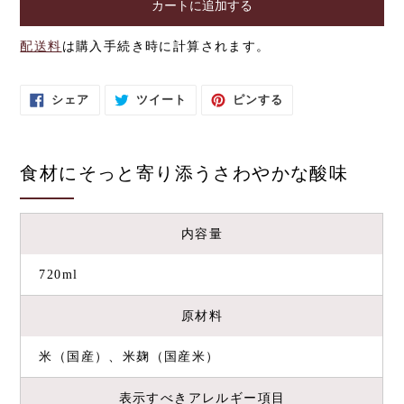
カートに追加する
配送料
は購入手続き時に計算されます。
カ
ー
ト
F
T
P
シェア
ツイート
ピンする
に
A
W
I
C
I
N
商
E
T
T
品
B
T
E
を
O
E
R
O
R
E
追
食材にそっと寄り添うさわやかな酸味
K
に
S
加
で
投
T
す
シ
稿
で
ェ
す
ピ
る
ア
る
ン
す
す
内容量
る
る
720ml
原材料
米（国産）、米麹（国産米）
表示すべきアレルギー項目