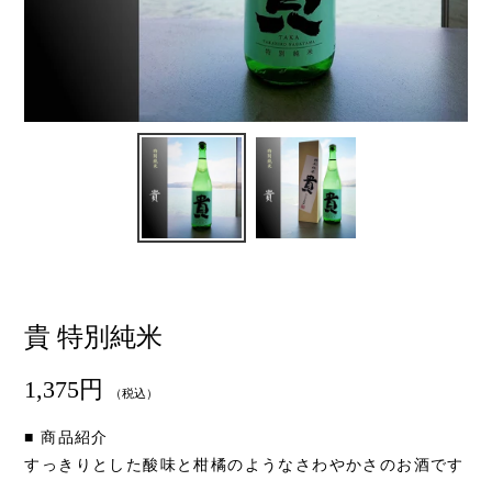
貴 特別純米
通
1,375円
（税込）
常
価
■ 商品紹介
格
すっきりとした酸味と柑橘のようなさわやかさのお酒です