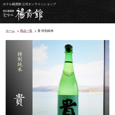
コ
ホテル楊貴館 公式オンラインショップ
ン
テ
ン
ツ
に
ス
キ
ホーム
商品一覧
貴 特別純米
ッ
プ
す
る