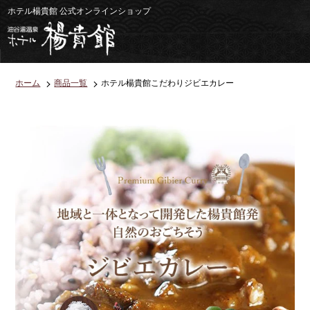
コ
ホテル楊貴館 公式オンラインショップ
ン
テ
ン
ツ
に
ス
キ
ホーム
商品一覧
ホテル楊貴館こだわりジビエカレー
ッ
プ
す
る