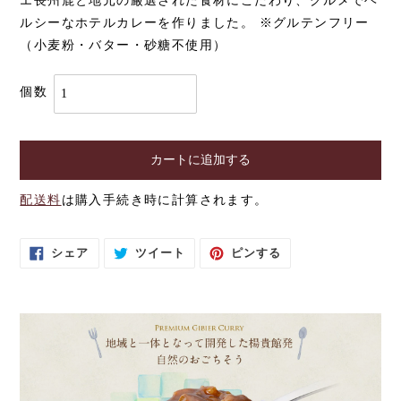
エ長州鹿と地元の厳選された食材にこだわり、グルメでヘ
ルシーなホテルカレーを作りました。 ※グルテンフリー
（小麦粉・バター・砂糖不使用）
個数
カートに追加する
配送料
は購入手続き時に計算されます。
カ
ー
ト
F
T
P
シェア
ツイート
ピンする
に
A
W
I
C
I
N
商
E
T
T
品
B
T
E
を
O
E
R
O
R
E
追
K
に
S
加
で
投
T
す
シ
稿
で
ェ
す
ピ
る
ア
る
ン
す
す
る
る