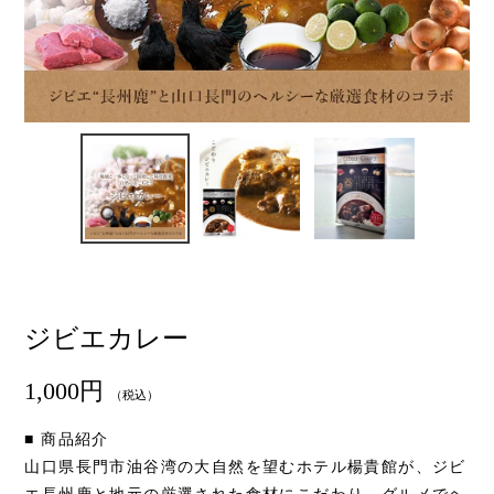
ジビエカレー
通
1,000円
（税込）
常
価
■ 商品紹介
格
山口県長門市油谷湾の大自然を望むホテル楊貴館が、ジビ