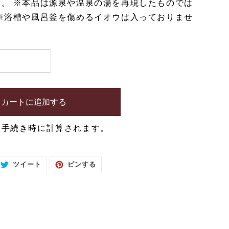
。 ※本品は源泉や温泉の湯を再現したものでは
※浴槽や風呂釜を傷めるイオウは入っておりませ
カートに追加する
入手続き時に計算されます。
T
P
ツイート
ピンする
W
I
I
N
T
T
T
E
E
R
R
E
に
S
投
T
稿
で
す
ピ