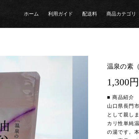
ホーム
利用ガイド
配送料
商品カテゴリ
温泉の素（
1,300
通
常
価
■ 商品紹介
格
山口県長門
として親し
カリ性単純
の湯です。