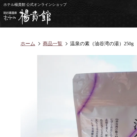
コ
ホテル楊貴館 公式オンラインショップ
ン
テ
ン
ツ
に
ス
キ
ッ
ホーム
商品一覧
温泉の素（油谷湾の湯）250g
プ
す
る