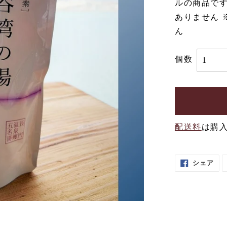
ルの商品です
ありません 
ん
個数
配送料
は購
カ
ー
ト
に
F
シェア
A
商
C
品
E
を
B
O
追
O
加
K
す
で
シ
る
ェ